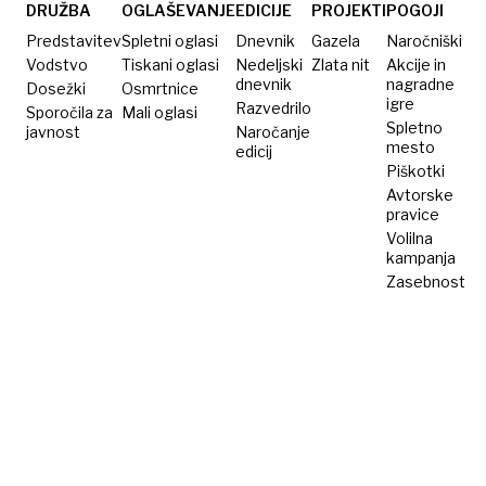
vprašanja
DRUŽBA
OGLAŠEVANJE
EDICIJE
PROJEKTI
POGOJI
Predstavitev
Spletni oglasi
Dnevnik
Gazela
Naročniški
Vodstvo
Tiskani oglasi
Nedeljski
Zlata nit
Akcije in
dnevnik
nagradne
Dosežki
Osmrtnice
igre
Razvedrilo
Sporočila za
Mali oglasi
Spletno
javnost
Naročanje
mesto
edicij
Piškotki
Avtorske
pravice
Volilna
kampanja
Zasebnost