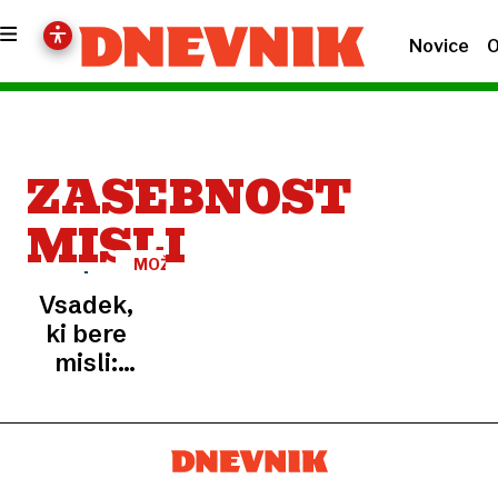
Novice
O
ZASEBNOST
MISLI
MOŽGANI
Vsadek,
ki bere
misli:
Medicinski
čudež in
nova
etična