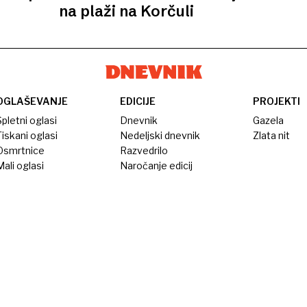
na plaži na Korčuli
OGLAŠEVANJE
EDICIJE
PROJEKTI
pletni oglasi
Dnevnik
Gazela
iskani oglasi
Nedeljski dnevnik
Zlata nit
Osmrtnice
Razvedrilo
ali oglasi
Naročanje edicij