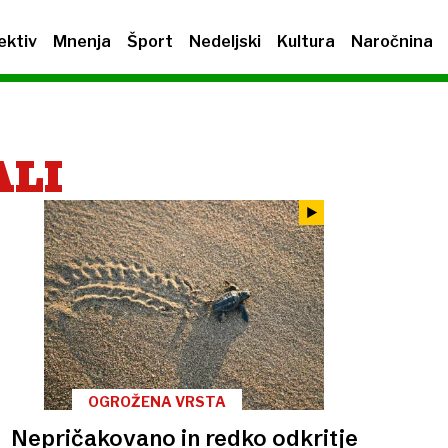
ektiv
Mnenja
Šport
Nedeljski
Kultura
Naročnina
ALI
OGROŽENA VRSTA
Nepričakovano in redko odkritje