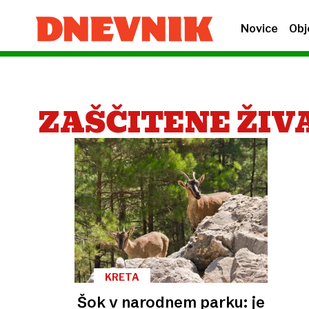
Novice
Obj
ZAŠČITENE ŽIV
KRETA
Šok v narodnem parku: je