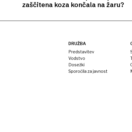
zaščitena koza končala na žaru?
DRUŽBA
Predstavitev
S
Vodstvo
T
Dosežki
Sporočila za javnost
M