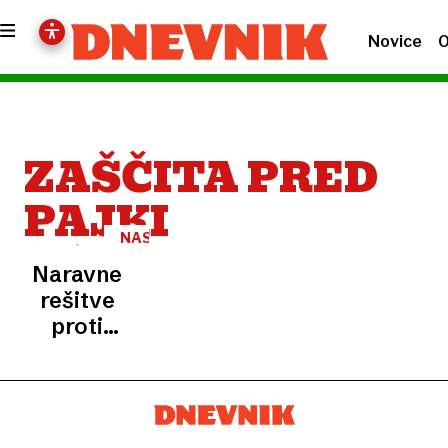
Novice
O
ZAŠČITA PRED
PAJKI
NASVET
Naravne
rešitve
proti
pajkom:
dve
sestavini,
ki ju