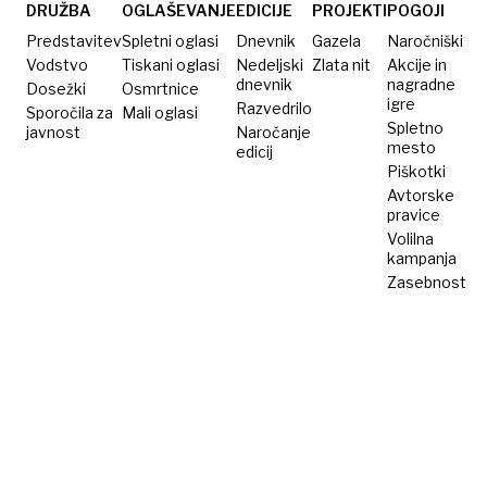
verjetno
DRUŽBA
OGLAŠEVANJE
EDICIJE
PROJEKTI
POGOJI
že
Predstavitev
Spletni oglasi
Dnevnik
Gazela
Naročniški
imate
Vodstvo
Tiskani oglasi
Nedeljski
Zlata nit
Akcije in
dnevnik
nagradne
Dosežki
doma
Osmrtnice
igre
Razvedrilo
Sporočila za
Mali oglasi
Spletno
javnost
Naročanje
mesto
edicij
Piškotki
Avtorske
pravice
Volilna
kampanja
Zasebnost