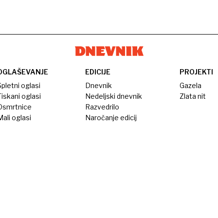
OGLAŠEVANJE
EDICIJE
PROJEKTI
pletni oglasi
Dnevnik
Gazela
iskani oglasi
Nedeljski dnevnik
Zlata nit
Osmrtnice
Razvedrilo
ali oglasi
Naročanje edicij