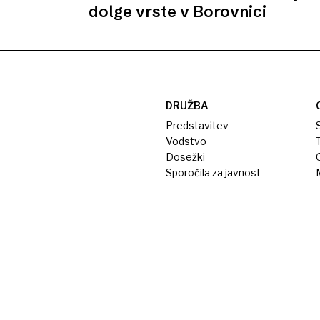
dolge vrste v Borovnici
DRUŽBA
Predstavitev
S
Vodstvo
T
Dosežki
Sporočila za javnost
M