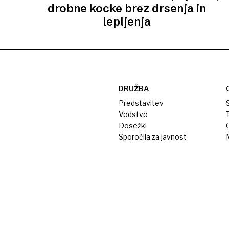
drobne kocke brez drsenja in
lepljenja
DRUŽBA
Predstavitev
S
Vodstvo
T
Dosežki
Sporočila za javnost
M