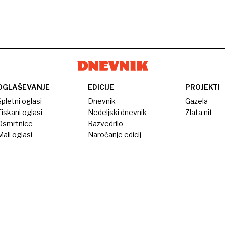
OGLAŠEVANJE
EDICIJE
PROJEKTI
pletni oglasi
Dnevnik
Gazela
iskani oglasi
Nedeljski dnevnik
Zlata nit
Osmrtnice
Razvedrilo
ali oglasi
Naročanje edicij