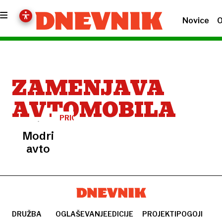
Novice
O
ZAMENJAVA
AVTOMOBILA
PRIGODE
STRICA
Modri
ŽELJKA
avto
DRUŽBA
OGLAŠEVANJE
EDICIJE
PROJEKTI
POGOJI