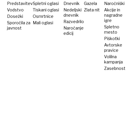
Predstavitev
Spletni oglasi
Dnevnik
Gazela
Naročniški
Vodstvo
Tiskani oglasi
Nedeljski
Zlata nit
Akcije in
dnevnik
nagradne
Dosežki
Osmrtnice
igre
Razvedrilo
Sporočila za
Mali oglasi
Spletno
javnost
Naročanje
mesto
edicij
Piškotki
Avtorske
pravice
Volilna
kampanja
Zasebnost