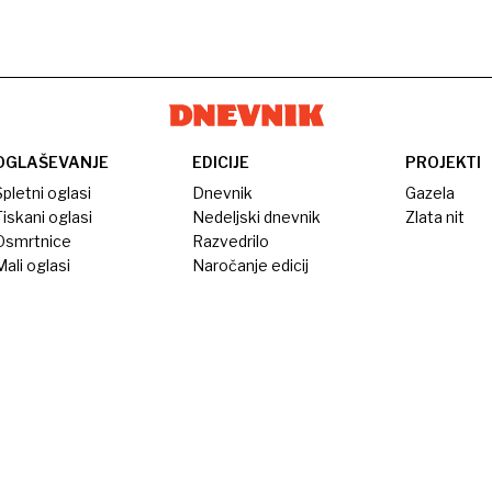
OGLAŠEVANJE
EDICIJE
PROJEKTI
pletni oglasi
Dnevnik
Gazela
iskani oglasi
Nedeljski dnevnik
Zlata nit
Osmrtnice
Razvedrilo
ali oglasi
Naročanje edicij