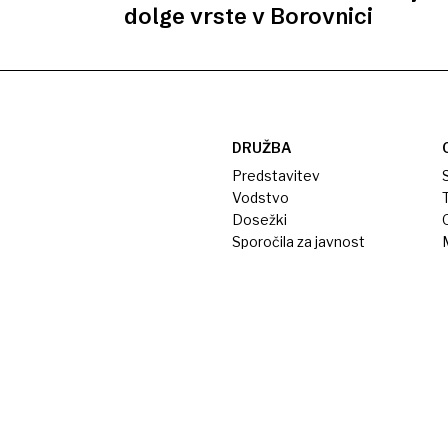
dolge vrste v Borovnici
DRUŽBA
Predstavitev
S
Vodstvo
T
Dosežki
Sporočila za javnost
M