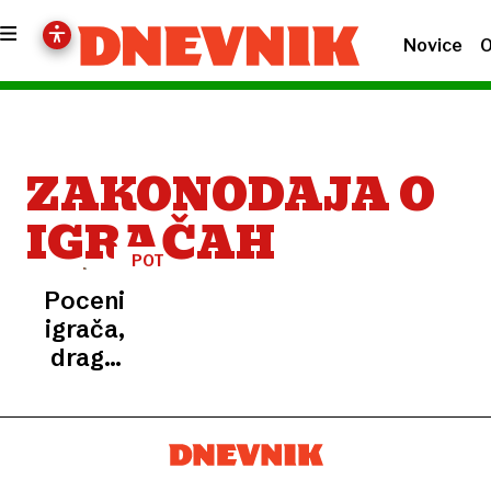
Novice
O
ZAKONODAJA O
IGRAČAH
POTROŠNIŠKI
KOTIČEK
Poceni
igrača,
draga
posledica:
nevarna
igrača
lahko