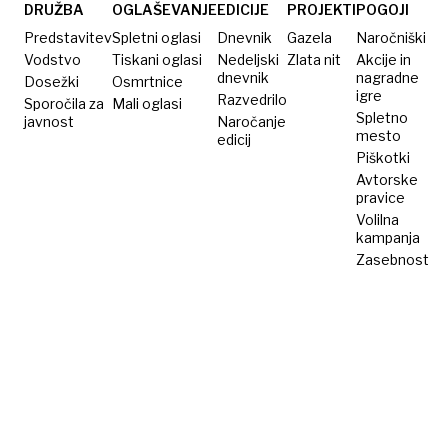
otroku
DRUŽBA
OGLAŠEVANJE
EDICIJE
PROJEKTI
POGOJI
trajno
Predstavitev
Spletni oglasi
Dnevnik
Gazela
Naročniški
vzame
Vodstvo
Tiskani oglasi
Nedeljski
Zlata nit
Akcije in
dnevnik
nagradne
Dosežki
vid
Osmrtnice
igre
Razvedrilo
Sporočila za
Mali oglasi
Spletno
javnost
Naročanje
mesto
edicij
Piškotki
Avtorske
pravice
Volilna
kampanja
Zasebnost