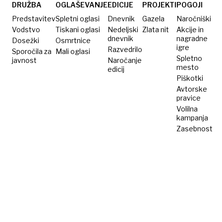
ljubljenčki
DRUŽBA
OGLAŠEVANJE
EDICIJE
PROJEKTI
POGOJI
Predstavitev
Spletni oglasi
Dnevnik
Gazela
Naročniški
Vodstvo
Tiskani oglasi
Nedeljski
Zlata nit
Akcije in
dnevnik
nagradne
Dosežki
Osmrtnice
igre
Razvedrilo
Sporočila za
Mali oglasi
Spletno
javnost
Naročanje
mesto
edicij
Piškotki
Avtorske
pravice
Volilna
kampanja
Zasebnost