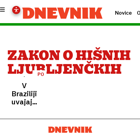
Novice
O
ZAKON O HIŠNIH
LJUBLJENČKIH
PO
LOČITVI
V
Braziliji
uvajajo
deljeno
skrbništvo
nad
hišnimi