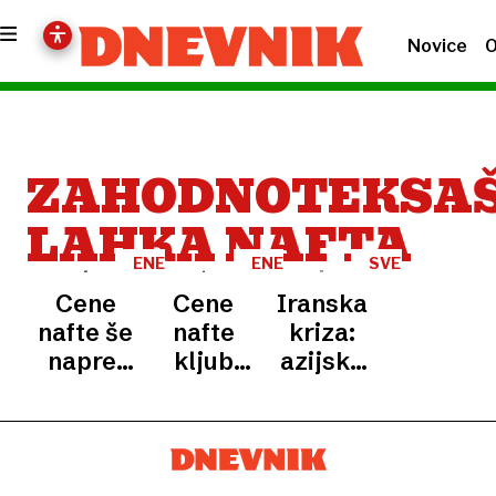
Novice
O
ZAHODNOTEKSA
LAHKA NAFTA
ENERGENTI
ENERGENTI
SVETOVNI
TRGI
Cene
Cene
Iranska
nafte še
nafte
kriza:
naprej
kljub
azijske
rastejo
sprostitvi
borze
strateških
globoko
rezerv
v
rastejo
rdečem,