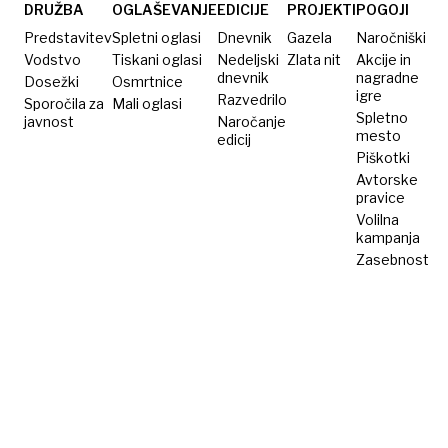
nafta
DRUŽBA
OGLAŠEVANJE
EDICIJE
PROJEKTI
POGOJI
vedno
Predstavitev
Spletni oglasi
Dnevnik
Gazela
Naročniški
dražja
Vodstvo
Tiskani oglasi
Nedeljski
Zlata nit
Akcije in
dnevnik
nagradne
Dosežki
Osmrtnice
igre
Razvedrilo
Sporočila za
Mali oglasi
Spletno
javnost
Naročanje
mesto
edicij
Piškotki
Avtorske
pravice
Volilna
kampanja
Zasebnost