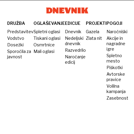
kozarcu
suha in
lečo,
Kako
mleka
preslana
čičerko
preživeti
in
vojno in
DRUŽBA
OGLAŠEVANJE
EDICIJE
PROJEKTI
POGOJI
obilico
dobro
Predstavitev
Spletni oglasi
Dnevnik
Gazela
Naročniški
začimb?
jesti
Vodstvo
Tiskani oglasi
Nedeljski
Zlata nit
Akcije in
dnevnik
nagradne
Dosežki
Osmrtnice
igre
Razvedrilo
Sporočila za
Mali oglasi
Spletno
javnost
Naročanje
mesto
edicij
Piškotki
Avtorske
pravice
Volilna
kampanja
Zasebnost