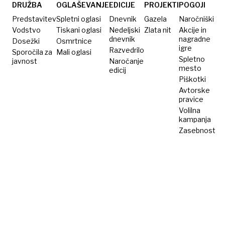
in
DRUŽBA
OGLAŠEVANJE
EDICIJE
PROJEKTI
POGOJI
spremenjen
Predstavitev
Spletni oglasi
Dnevnik
Gazela
Naročniški
prometni
Vodstvo
Tiskani oglasi
Nedeljski
Zlata nit
Akcije in
dnevnik
nagradne
Dosežki
režim
Osmrtnice
igre
Razvedrilo
Sporočila za
Mali oglasi
Spletno
javnost
Naročanje
mesto
edicij
Piškotki
Avtorske
pravice
Volilna
kampanja
Zasebnost