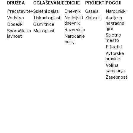
ogledov
DRUŽBA
OGLAŠEVANJE
EDICIJE
PROJEKTI
POGOJI
za
Predstavitev
Spletni oglasi
Dnevnik
Gazela
Naročniški
popolne
Vodstvo
Tiskani oglasi
Nedeljski
Zlata nit
Akcije in
dnevnik
nagradne
Dosežki
nesmisle
Osmrtnice
igre
Razvedrilo
Sporočila za
Mali oglasi
Spletno
javnost
Naročanje
mesto
edicij
Piškotki
Avtorske
pravice
Volilna
kampanja
Zasebnost