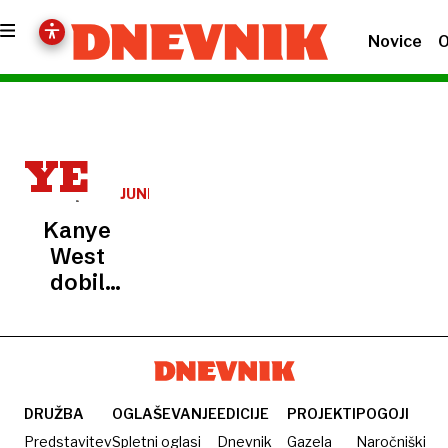
Novice
O
YE
JUNIJA
Kanye
West
dobil
dovoljenje
za
nastop
na
Nizozemskem
DRUŽBA
OGLAŠEVANJE
EDICIJE
PROJEKTI
POGOJI
Predstavitev
Spletni oglasi
Dnevnik
Gazela
Naročniški