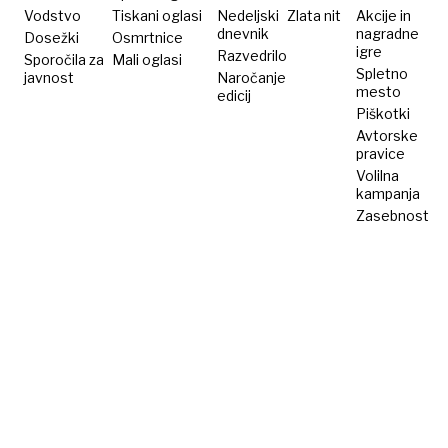
Vodstvo
Tiskani oglasi
Nedeljski
Zlata nit
Akcije in
dnevnik
nagradne
Dosežki
Osmrtnice
igre
Razvedrilo
Sporočila za
Mali oglasi
Spletno
javnost
Naročanje
mesto
edicij
Piškotki
Avtorske
pravice
Volilna
kampanja
Zasebnost