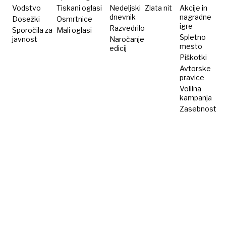
Vodstvo
Tiskani oglasi
Nedeljski
Zlata nit
Akcije in
dnevnik
nagradne
Dosežki
Osmrtnice
igre
Razvedrilo
Sporočila za
Mali oglasi
Spletno
javnost
Naročanje
mesto
edicij
Piškotki
Avtorske
pravice
Volilna
kampanja
Zasebnost