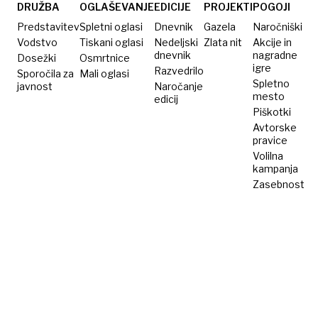
gnezd
DRUŽBA
OGLAŠEVANJE
EDICIJE
PROJEKTI
POGOJI
Predstavitev
Spletni oglasi
Dnevnik
Gazela
Naročniški
Vodstvo
Tiskani oglasi
Nedeljski
Zlata nit
Akcije in
dnevnik
nagradne
Dosežki
Osmrtnice
igre
Razvedrilo
Sporočila za
Mali oglasi
Spletno
javnost
Naročanje
mesto
edicij
Piškotki
Avtorske
pravice
Volilna
kampanja
Zasebnost