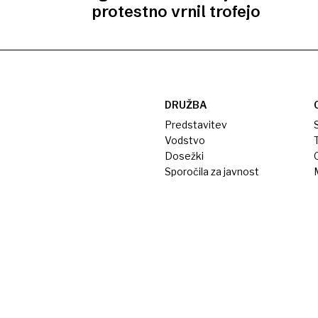
protestno vrnil trofejo
DRUŽBA
Predstavitev
S
Vodstvo
T
Dosežki
Sporočila za javnost
M