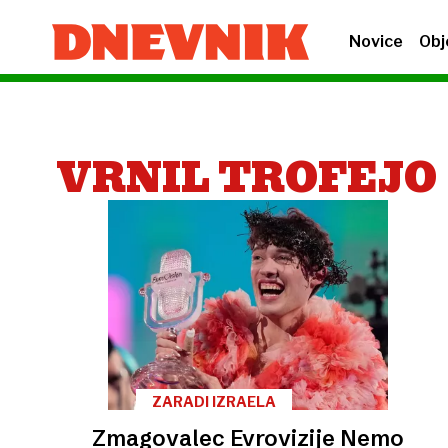
Novice
Obj
VRNIL TROFEJO
ZARADI IZRAELA
Zmagovalec Evrovizije Nemo