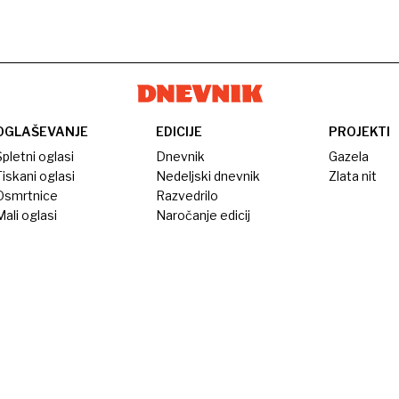
OGLAŠEVANJE
EDICIJE
PROJEKTI
pletni oglasi
Dnevnik
Gazela
iskani oglasi
Nedeljski dnevnik
Zlata nit
Osmrtnice
Razvedrilo
ali oglasi
Naročanje edicij