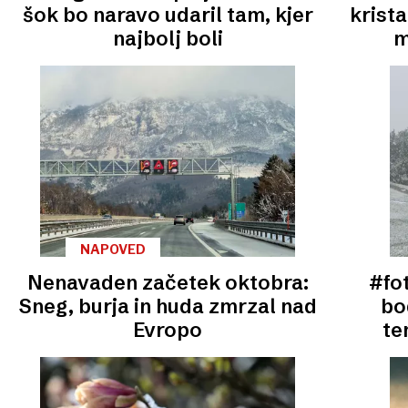
šok bo naravo udaril tam, kjer
krista
najbolj boli
m
NAPOVED
Nenavaden začetek oktobra:
#fo
Sneg, burja in huda zmrzal nad
bo
Evropo
te