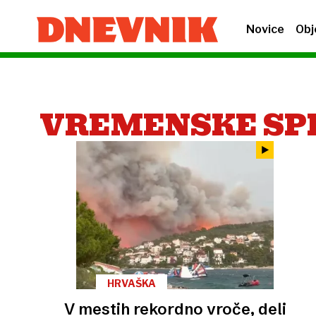
Novice
Obj
VREMENSKE S
HRVAŠKA
V mestih rekordno vroče, deli