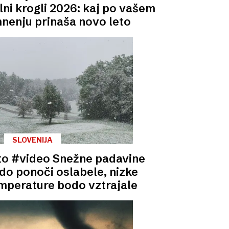
lni krogli 2026: kaj po vašem
nenju prinaša novo leto
SLOVENIJA
to #video Snežne padavine
do ponoči oslabele, nizke
mperature bodo vztrajale