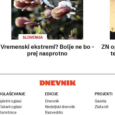
SLOVENIJA
Vremenski ekstremi? Bolje ne bo –
ZN o
prej nasprotno
t
OGLAŠEVANJE
EDICIJE
PROJEKTI
pletni oglasi
Dnevnik
Gazela
iskani oglasi
Nedeljski dnevnik
Zlata nit
Osmrtnice
Razvedrilo