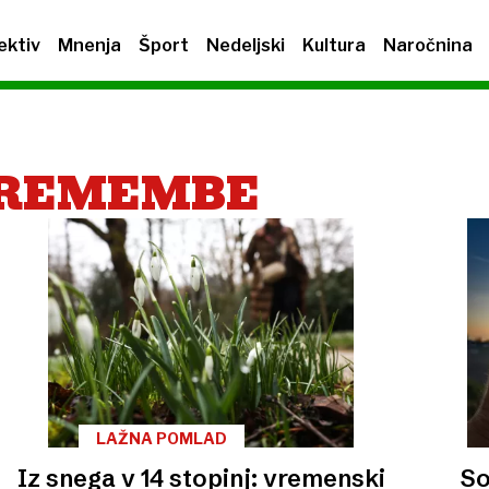
ektiv
Mnenja
Šport
Nedeljski
Kultura
Naročnina
PREMEMBE
LAŽNA POMLAD
Iz snega v 14 stopinj: vremenski
So