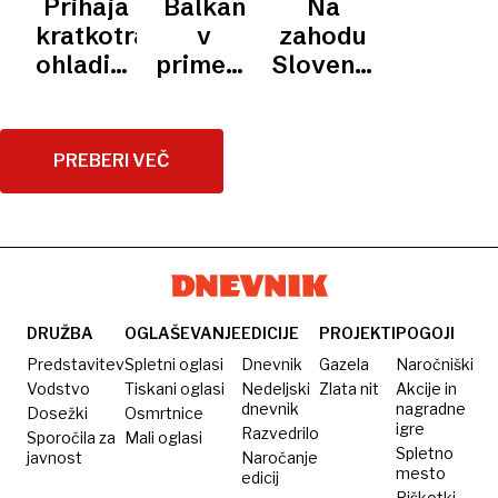
Prihaja
Balkan
Na
ogroženost
dežja ni
dom,
temperature
nastajati
kratkotrajna
v
zahodu
na
nad
bodo
plohe in
ohladitev,
primežu
Slovenije
vidiku
Slovenijo
dosegle
nevihte
suši pa
vročine,
več
zabeležili
35
ni videti
temperature
vročinskih
2000
stopinj
konca
danes
neviht
PREBERI VEČ
strel
do 40
stopinj
DRUŽBA
OGLAŠEVANJE
EDICIJE
PROJEKTI
POGOJI
Predstavitev
Spletni oglasi
Dnevnik
Gazela
Naročniški
Vodstvo
Tiskani oglasi
Nedeljski
Zlata nit
Akcije in
dnevnik
nagradne
Dosežki
Osmrtnice
igre
Razvedrilo
Sporočila za
Mali oglasi
Spletno
javnost
Naročanje
mesto
edicij
Piškotki