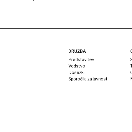
DRUŽBA
Predstavitev
S
Vodstvo
T
Dosežki
Sporočila za javnost
M