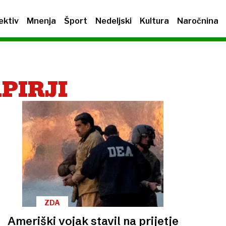
ektiv
Mnenja
Šport
Nedeljski
Kultura
Naročnina
PIRJI
ZDA
Ameriški vojak stavil na prijetje