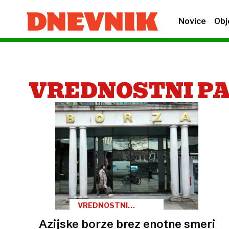
Novice
Obj
VREDNOSTNI PA
VREDNOSTNI
PAPIRJI
Azijske borze brez enotne smeri