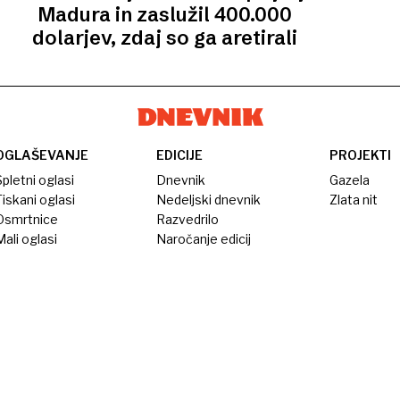
Madura in zaslužil 400.000
dolarjev, zdaj so ga aretirali
OGLAŠEVANJE
EDICIJE
PROJEKTI
pletni oglasi
Dnevnik
Gazela
iskani oglasi
Nedeljski dnevnik
Zlata nit
Osmrtnice
Razvedrilo
ali oglasi
Naročanje edicij