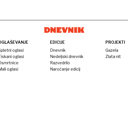
OGLAŠEVANJE
EDICIJE
PROJEKTI
pletni oglasi
Dnevnik
Gazela
iskani oglasi
Nedeljski dnevnik
Zlata nit
Osmrtnice
Razvedrilo
ali oglasi
Naročanje edicij