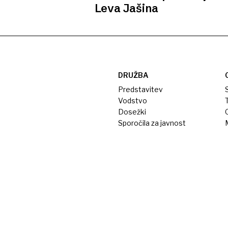
Leva Jašina
DRUŽBA
Predstavitev
S
Vodstvo
T
Dosežki
Sporočila za javnost
M