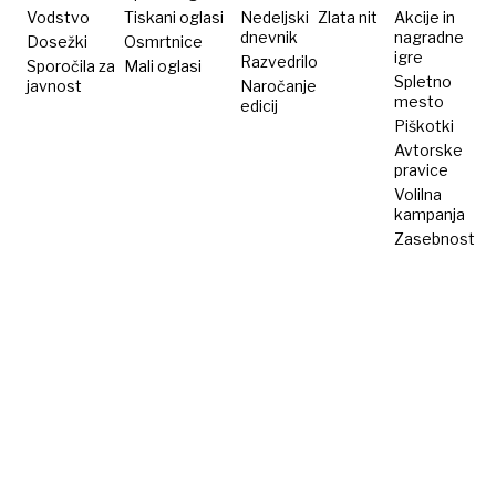
Vodstvo
Tiskani oglasi
Nedeljski
Zlata nit
Akcije in
dnevnik
nagradne
Dosežki
Osmrtnice
igre
Razvedrilo
Sporočila za
Mali oglasi
Spletno
javnost
Naročanje
mesto
edicij
Piškotki
Avtorske
pravice
Volilna
kampanja
Zasebnost