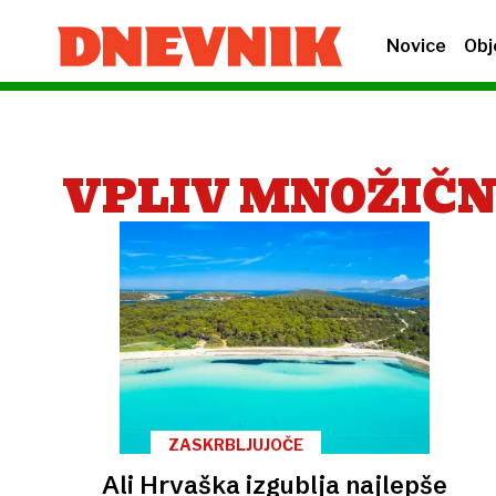
Novice
Obj
VPLIV MNOŽIČ
ZASKRBLJUJOČE
Ali Hrvaška izgublja najlepše