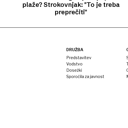
plaže? Strokovnjak: "To je treba
preprečiti"
DRUŽBA
Predstavitev
S
Vodstvo
T
Dosežki
Sporočila za javnost
M