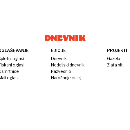
OGLAŠEVANJE
EDICIJE
PROJEKTI
pletni oglasi
Dnevnik
Gazela
iskani oglasi
Nedeljski dnevnik
Zlata nit
Osmrtnice
Razvedrilo
ali oglasi
Naročanje edicij