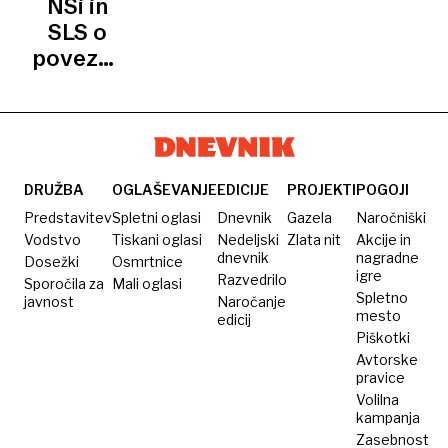
NSi in
DESNICI
odstotka
volilnih
političnim
SLS o
upravičencev,
preživetjem
povezovanju,
manj
imeli bi
kot pred
tudi
štirimi
Logarja
leti
in
Lotriča
DRUŽBA
OGLAŠEVANJE
EDICIJE
PROJEKTI
POGOJI
Predstavitev
Spletni oglasi
Dnevnik
Gazela
Naročniški
Vodstvo
Tiskani oglasi
Nedeljski
Zlata nit
Akcije in
dnevnik
nagradne
Dosežki
Osmrtnice
igre
Razvedrilo
Sporočila za
Mali oglasi
Spletno
javnost
Naročanje
mesto
edicij
Piškotki
Avtorske
pravice
Volilna
kampanja
Zasebnost