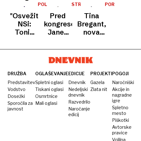
predstavila
afer
izzvala
POLITIKA
STRANKA
PORTRET
SDS
svoji
izbira
Goloba
"Osvežitev"
Pred
Tina
viziji
novega
pri
NSi:
kongresom:
Bregant,
šefa, v
naskoku
Tonin
Janez
nova
središču
na vrh
mora iti,
Janša
predsednica
očitkov
Gibanja
ker
bo
Slovenske
tudi
Svoboda
noče v
sprejel
ljudske
Vrtovec
koalicijo
svoj
stranke
z Janšo
deseti
DRUŽBA
OGLAŠEVANJE
EDICIJE
PROJEKTI
POGOJI
mandat
Predstavitev
Spletni oglasi
Dnevnik
Gazela
Naročniški
Vodstvo
Tiskani oglasi
Nedeljski
Zlata nit
Akcije in
dnevnik
nagradne
Dosežki
Osmrtnice
igre
Razvedrilo
Sporočila za
Mali oglasi
Spletno
javnost
Naročanje
mesto
edicij
Piškotki
Avtorske
pravice
Volilna