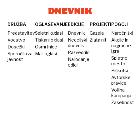
letih
DRUŽBA
OGLAŠEVANJE
EDICIJE
PROJEKTI
POGOJI
Predstavitev
Spletni oglasi
Dnevnik
Gazela
Naročniški
Vodstvo
Tiskani oglasi
Nedeljski
Zlata nit
Akcije in
dnevnik
nagradne
Dosežki
Osmrtnice
igre
Razvedrilo
Sporočila za
Mali oglasi
Spletno
javnost
Naročanje
mesto
edicij
Piškotki
Avtorske
pravice
Volilna
kampanja
Zasebnost