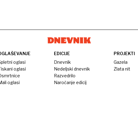
OGLAŠEVANJE
EDICIJE
PROJEKTI
pletni oglasi
Dnevnik
Gazela
iskani oglasi
Nedeljski dnevnik
Zlata nit
Osmrtnice
Razvedrilo
ali oglasi
Naročanje edicij