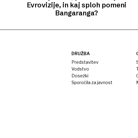
Evrovizije, in kaj sploh pomeni
Bangaranga?
DRUŽBA
Predstavitev
S
Vodstvo
T
Dosežki
Sporočila za javnost
M