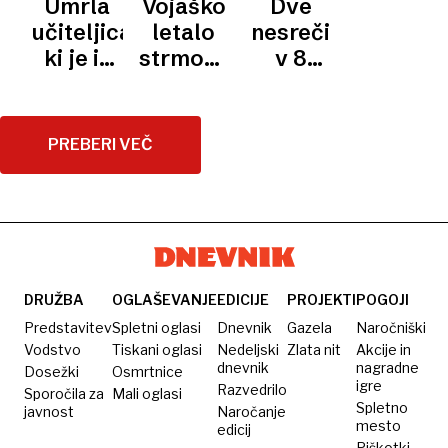
Umrla
Vojaško
Dve
PALUBE
tri
letalo
vzletu
učiteljica,
letalo
nesreči
ameriška
virus?
je
ki je iz
strmoglavilo
v 8
letala
vojaško
plamenov
na šolo,
dneh:
letalo
rešila
vsaj 19
Ameriška
nenadoma
25
mrtvih
letalonosilka
PREBERI VEČ
zagorelo
otrok:
spet
“Naredila
izgubila
sem,
vojaško
kar sem
letalo
mogla”
DRUŽBA
OGLAŠEVANJE
EDICIJE
PROJEKTI
POGOJI
Predstavitev
Spletni oglasi
Dnevnik
Gazela
Naročniški
Vodstvo
Tiskani oglasi
Nedeljski
Zlata nit
Akcije in
dnevnik
nagradne
Dosežki
Osmrtnice
igre
Razvedrilo
Sporočila za
Mali oglasi
Spletno
javnost
Naročanje
mesto
edicij
Piškotki