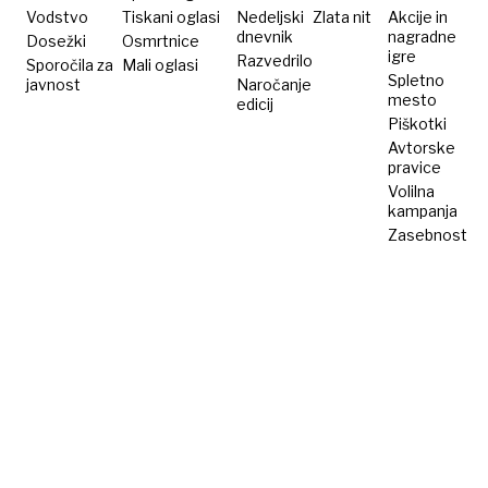
vojaških
točke
Vodstvo
Tiskani oglasi
Nedeljski
Zlata nit
Akcije in
dnevnik
nagradne
Dosežki
dronov
Osmrtnice
za
igre
Razvedrilo
Sporočila za
Mali oglasi
orožje
Spletno
javnost
Naročanje
mesto
edicij
Piškotki
Avtorske
pravice
Volilna
kampanja
Zasebnost