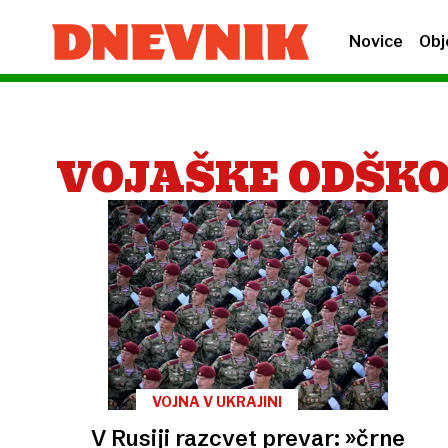
Novice
Obj
VOJAŠKE ODŠK
VOJNA V UKRAJINI
V Rusiji razcvet prevar: »črne