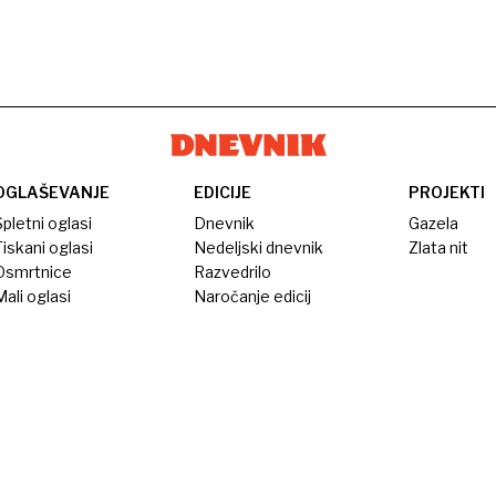
OGLAŠEVANJE
EDICIJE
PROJEKTI
pletni oglasi
Dnevnik
Gazela
iskani oglasi
Nedeljski dnevnik
Zlata nit
Osmrtnice
Razvedrilo
ali oglasi
Naročanje edicij