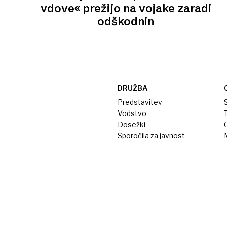
vdove« prežijo na vojake zaradi
odškodnin
DRUŽBA
Predstavitev
S
Vodstvo
T
Dosežki
Sporočila za javnost
M