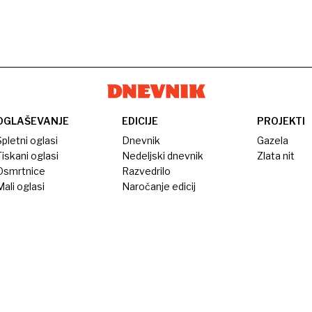
OGLAŠEVANJE
EDICIJE
PROJEKTI
pletni oglasi
Dnevnik
Gazela
iskani oglasi
Nedeljski dnevnik
Zlata nit
Osmrtnice
Razvedrilo
ali oglasi
Naročanje edicij