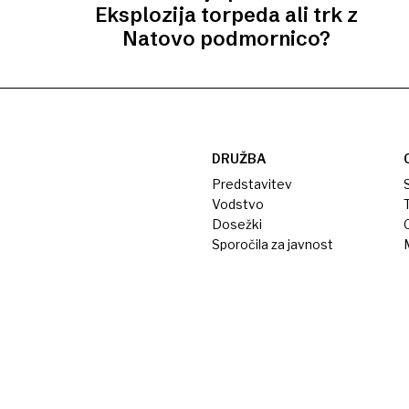
Eksplozija torpeda ali trk z
Natovo podmornico?
DRUŽBA
Predstavitev
S
Vodstvo
T
Dosežki
Sporočila za javnost
M