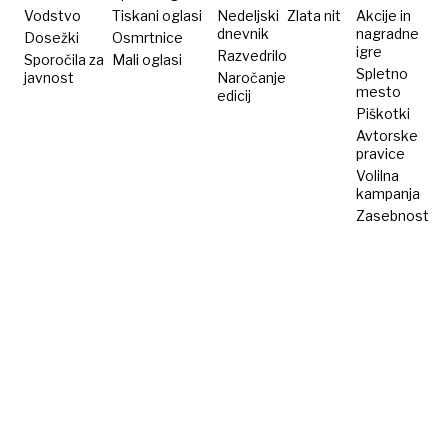
Tudi
Vodstvo
Tiskani oglasi
Nedeljski
Zlata nit
Akcije in
dnevnik
nagradne
Dosežki
Osmrtnice
narodi
igre
Razvedrilo
Sporočila za
Mali oglasi
ne bi
Spletno
javnost
Naročanje
smeli«
mesto
edicij
Piškotki
Avtorske
pravice
Volilna
kampanja
Zasebnost