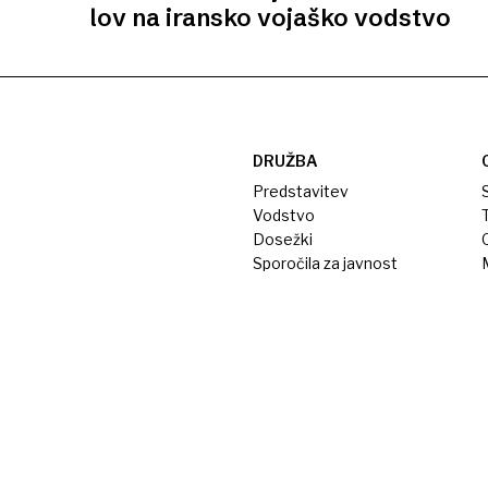
lov na iransko vojaško vodstvo
DRUŽBA
Predstavitev
S
Vodstvo
T
Dosežki
Sporočila za javnost
M