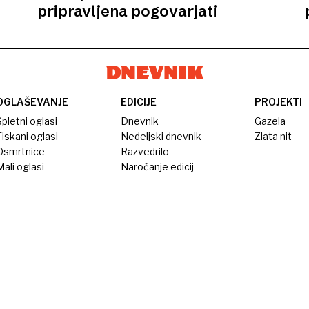
pripravljena pogovarjati
OGLAŠEVANJE
EDICIJE
PROJEKTI
pletni oglasi
Dnevnik
Gazela
iskani oglasi
Nedeljski dnevnik
Zlata nit
Osmrtnice
Razvedrilo
ali oglasi
Naročanje edicij