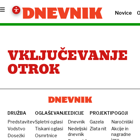
Novice
O
VKLJUČEVANJE
OTROK
DRUŽBA
OGLAŠEVANJE
EDICIJE
PROJEKTI
POGOJI
Predstavitev
Spletni oglasi
Dnevnik
Gazela
Naročniški
Vodstvo
Tiskani oglasi
Nedeljski
Zlata nit
Akcije in
dnevnik
nagradne
Dosežki
Osmrtnice
igre