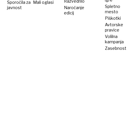
Razvedrilo
Sporočila za
Mali oglasi
Spletno
javnost
Naročanje
mesto
edicij
Piškotki
Avtorske
pravice
Volilna
kampanja
Zasebnost