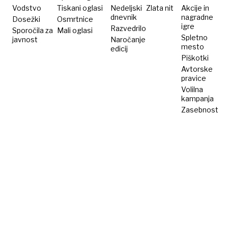
Slovenije
družbi
Vodstvo
Tiskani oglasi
Nedeljski
Zlata nit
Akcije in
dnevnik
nagradne
Dosežki
Osmrtnice
igre
Razvedrilo
Sporočila za
Mali oglasi
Spletno
javnost
Naročanje
mesto
edicij
Piškotki
Avtorske
pravice
Volilna
kampanja
Zasebnost