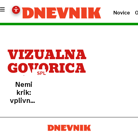
Novice
O
VIZUALNA
GOVORICA
SPLETNI
TREND
Nemi
krik:
vplivneži
na
tiktoku
množično
izvajajo