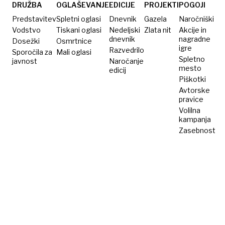
enako
DRUŽBA
OGLAŠEVANJE
EDICIJE
PROJEKTI
POGOJI
gesto,
Predstavitev
Spletni oglasi
Dnevnik
Gazela
Naročniški
razlog
Vodstvo
Tiskani oglasi
Nedeljski
Zlata nit
Akcije in
dnevnik
nagradne
Dosežki
ni
Osmrtnice
igre
Razvedrilo
Sporočila za
Mali oglasi
naključen
Spletno
javnost
Naročanje
mesto
edicij
Piškotki
Avtorske
pravice
Volilna
kampanja
Zasebnost