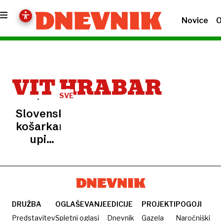
Novice
O
VIT HRABAR
SVETOVNO
PRVENSTVO
Slovenski
košarkarski
upi
napredovali
v
polfinale
DRUŽBA
OGLAŠEVANJE
EDICIJE
PROJEKTI
POGOJI
Predstavitev
Spletni oglasi
Dnevnik
Gazela
Naročniški