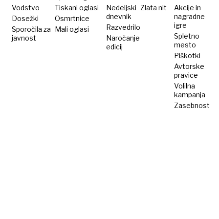
Vodstvo
Tiskani oglasi
Nedeljski
Zlata nit
Akcije in
dnevnik
nagradne
Dosežki
Osmrtnice
igre
Razvedrilo
Sporočila za
Mali oglasi
Spletno
javnost
Naročanje
mesto
edicij
Piškotki
Avtorske
pravice
Volilna
kampanja
Zasebnost