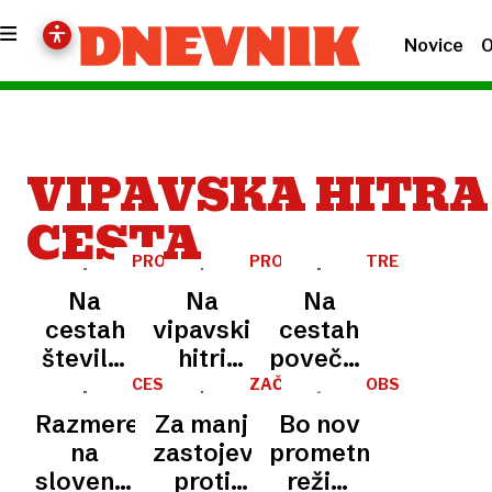
Novice
O
VIPAVSKA HITRA
CESTA
PROMETNE
PROMET
TRENUTNE
INFORMACIJE
RAZMERE
Na
Na
Na
cestah
vipavski
cestah
številni
hitri
povečan
zastoji.
cesti
promet:
CESTNI
ZAČASNA
OBSEŽNA
ALARM
UREDITEV
OBNOVA
Kje
gorel
zaradi
Razmere
Za manj
Bo nov
boste
tovornjak
nesreče
na
zastojev
prometni
stali v
v
slovenskih
proti
režim