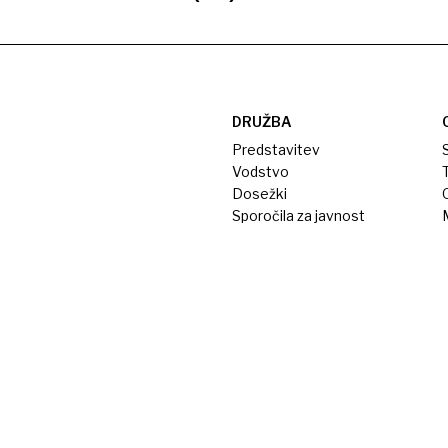
DRUŽBA
Predstavitev
S
Vodstvo
T
Dosežki
Sporočila za javnost
M