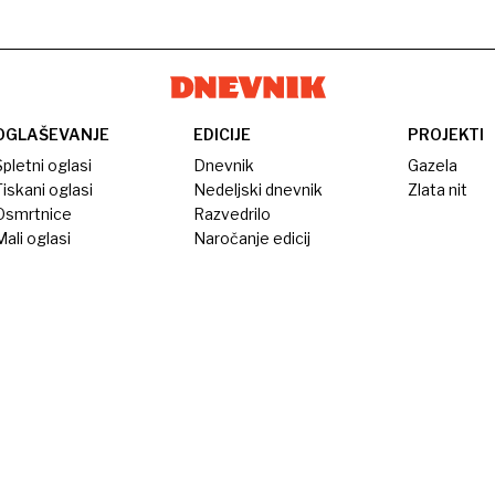
OGLAŠEVANJE
EDICIJE
PROJEKTI
pletni oglasi
Dnevnik
Gazela
iskani oglasi
Nedeljski dnevnik
Zlata nit
Osmrtnice
Razvedrilo
ali oglasi
Naročanje edicij