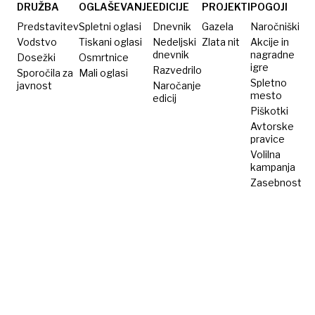
meri le
DRUŽBA
OGLAŠEVANJE
EDICIJE
PROJEKTI
POGOJI
dobra
Predstavitev
Spletni oglasi
Dnevnik
Gazela
Naročniški
dva
Vodstvo
Tiskani oglasi
Nedeljski
Zlata nit
Akcije in
dnevnik
nagradne
Dosežki
metra
Osmrtnice
igre
Razvedrilo
Sporočila za
Mali oglasi
Spletno
javnost
Naročanje
mesto
edicij
Piškotki
Avtorske
pravice
Volilna
kampanja
Zasebnost