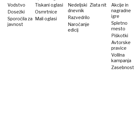
Vodstvo
Tiskani oglasi
Nedeljski
Zlata nit
Akcije in
dnevnik
nagradne
Dosežki
Osmrtnice
igre
Razvedrilo
Sporočila za
Mali oglasi
Spletno
javnost
Naročanje
mesto
edicij
Piškotki
Avtorske
pravice
Volilna
kampanja
Zasebnost