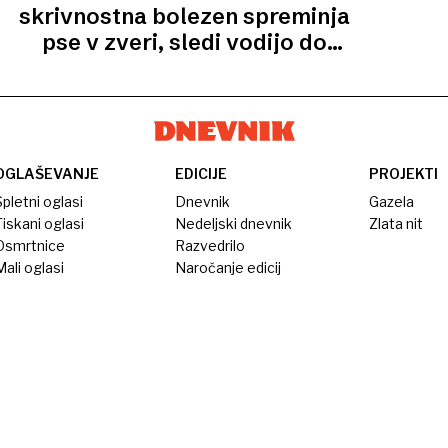
skrivnostna bolezen spreminja
pse v zveri, sledi vodijo do
priboljškov
OGLAŠEVANJE
EDICIJE
PROJEKTI
pletni oglasi
Dnevnik
Gazela
iskani oglasi
Nedeljski dnevnik
Zlata nit
Osmrtnice
Razvedrilo
ali oglasi
Naročanje edicij