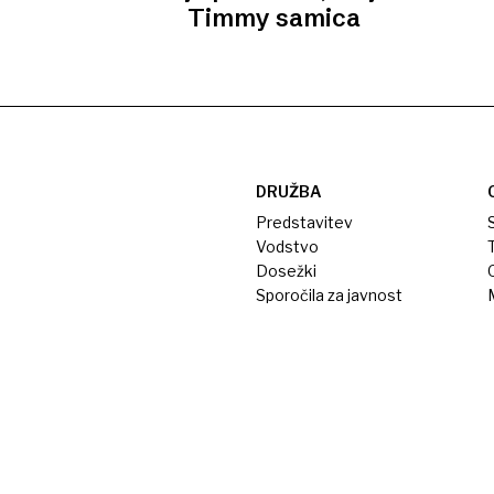
Timmy samica
DRUŽBA
Predstavitev
S
Vodstvo
T
Dosežki
Sporočila za javnost
M