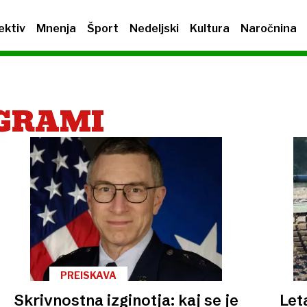
ektiv
Mnenja
Šport
Nedeljski
Kultura
Naročnina
OGRAMI
PREISKAVA
Skrivnostna izginotja: kaj se je
Leta