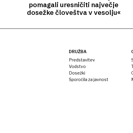
pomagali uresničiti največje
dosežke človeštva v vesolju«
DRUŽBA
Predstavitev
S
Vodstvo
T
Dosežki
Sporočila za javnost
M