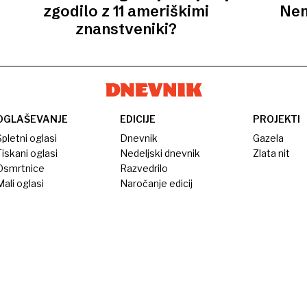
zgodilo z 11 ameriškimi
Nem
znanstveniki?
OGLAŠEVANJE
EDICIJE
PROJEKTI
pletni oglasi
Dnevnik
Gazela
iskani oglasi
Nedeljski dnevnik
Zlata nit
Osmrtnice
Razvedrilo
ali oglasi
Naročanje edicij