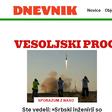
Novice
Obj
VESOLJSKI PR
SPORAZUM Z NASO
Ste vedeli: »Srbski inženirji so