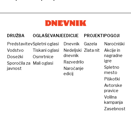
proti
Lune
slovensko
150
Luni
vesoljsko
milijonov
strategijo
evrov
vredno
pogodbo
DRUŽBA
OGLAŠEVANJE
EDICIJE
PROJEKTI
POGOJI
za
Predstavitev
Spletni oglasi
Dnevnik
Gazela
Naročniški
sistem
Vodstvo
Tiskani oglasi
Nedeljski
Zlata nit
Akcije in
dnevnik
nagradne
Dosežki
Osmrtnice
Copernicus
igre
Razvedrilo
Sporočila za
Mali oglasi
Spletno
javnost
Naročanje
mesto
edicij
Piškotki
Avtorske
pravice
Volilna
kampanja
Zasebnost