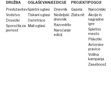
narazen
po
DRUŽBA
OGLAŠEVANJE
EDICIJE
PROJEKTI
POGOJI
pri
nevarnem
Predstavitev
Spletni oglasi
Dnevnik
Gazela
Naročniški
28.000
trku
Vodstvo
Tiskani oglasi
Nedeljski
Zlata nit
Akcije in
dnevnik
nagradne
Dosežki
km/h
Osmrtnice
igre
Razvedrilo
Sporočila za
Mali oglasi
Spletno
javnost
Naročanje
mesto
edicij
Piškotki
Avtorske
pravice
Volilna
kampanja
Zasebnost