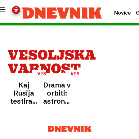
Novice
O
VESOLJSKA
VARNOST
VESOLJE
VESOLJE
Kaj
Drama v
Rusija
orbiti:
testira v
astronavti
Zemljini
obtičali
orbiti?
na
Le tri
vesoljski
metre
postaji