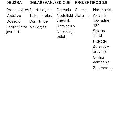
vesolja
DRUŽBA
OGLAŠEVANJE
EDICIJE
PROJEKTI
POGOJI
Predstavitev
Spletni oglasi
Dnevnik
Gazela
Naročniški
Vodstvo
Tiskani oglasi
Nedeljski
Zlata nit
Akcije in
dnevnik
nagradne
Dosežki
Osmrtnice
igre
Razvedrilo
Sporočila za
Mali oglasi
Spletno
javnost
Naročanje
mesto
edicij
Piškotki
Avtorske
pravice
Volilna
kampanja
Zasebnost