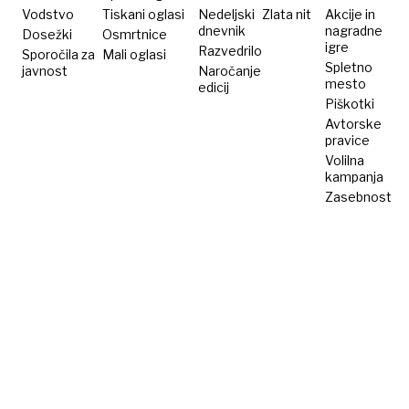
Vodstvo
Tiskani oglasi
Nedeljski
Zlata nit
Akcije in
dnevnik
nagradne
Dosežki
Osmrtnice
igre
Razvedrilo
Sporočila za
Mali oglasi
Spletno
javnost
Naročanje
mesto
edicij
Piškotki
Avtorske
pravice
Volilna
kampanja
Zasebnost