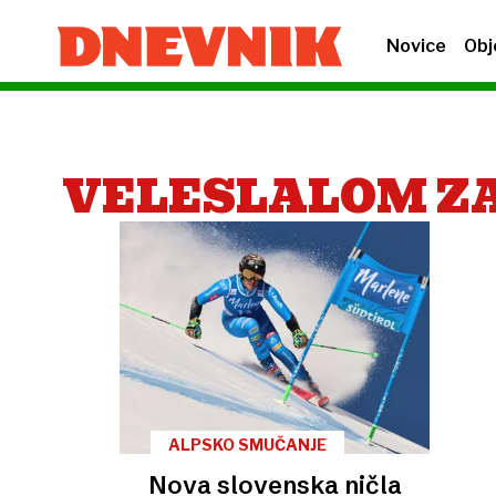
Novice
Obj
VELESLALOM Z
ALPSKO SMUČANJE
Nova slovenska ničla