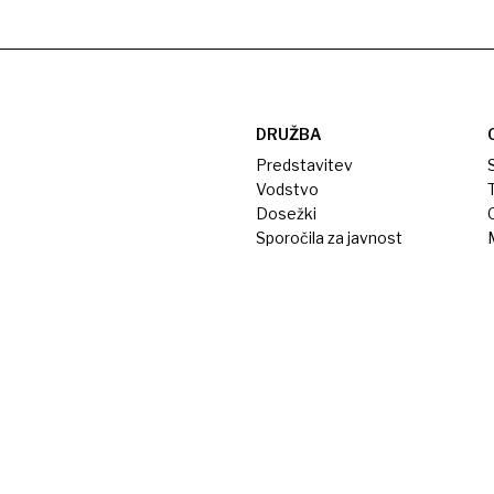
DRUŽBA
Predstavitev
S
Vodstvo
T
Dosežki
Sporočila za javnost
M