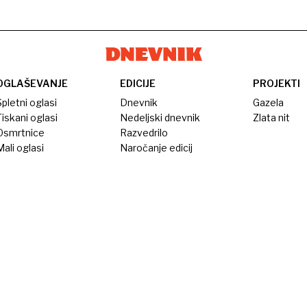
OGLAŠEVANJE
EDICIJE
PROJEKTI
pletni oglasi
Dnevnik
Gazela
iskani oglasi
Nedeljski dnevnik
Zlata nit
Osmrtnice
Razvedrilo
ali oglasi
Naročanje edicij