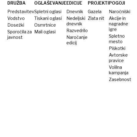
italijanska
DRUŽBA
OGLAŠEVANJE
EDICIJE
PROJEKTI
POGOJI
iznajdba
Predstavitev
Spletni oglasi
Dnevnik
Gazela
Naročniški
Vodstvo
Tiskani oglasi
Nedeljski
Zlata nit
Akcije in
dnevnik
nagradne
Dosežki
Osmrtnice
igre
Razvedrilo
Sporočila za
Mali oglasi
Spletno
javnost
Naročanje
mesto
edicij
Piškotki
Avtorske
pravice
Volilna
kampanja
Zasebnost