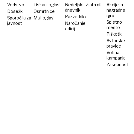
Vodstvo
Tiskani oglasi
Nedeljski
Zlata nit
Akcije in
dnevnik
nagradne
Dosežki
Osmrtnice
igre
Razvedrilo
Sporočila za
Mali oglasi
Spletno
javnost
Naročanje
mesto
edicij
Piškotki
Avtorske
pravice
Volilna
kampanja
Zasebnost